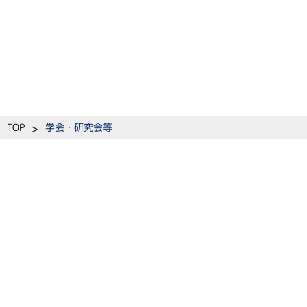
>
TOP
学会・研究会等
​教室紹介
教育
研究
患者の
教授挨拶
学生の方へ
研究テーマ
受診さ
沿革
研修医の方へ
研究実績
臨床研
教室紹介
⼤学院・留学
臨床研
常勤スタッフ
見学について
外来担