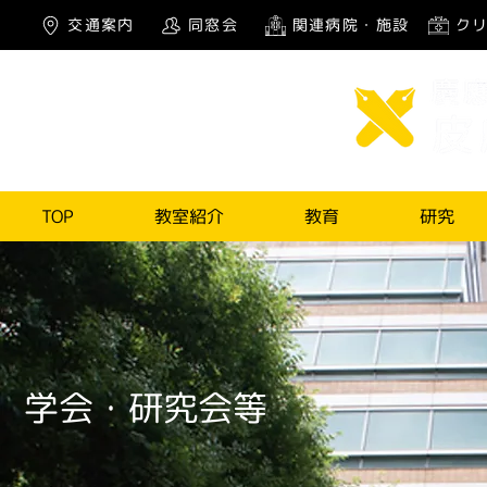
交通案内
同窓会
関連病院・施設
ク
TOP
教室紹介
教育
研究
学会・研究会等