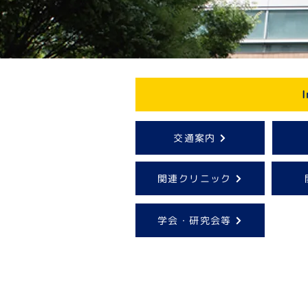
I
交通案内
関連クリニック
学会・研究会等