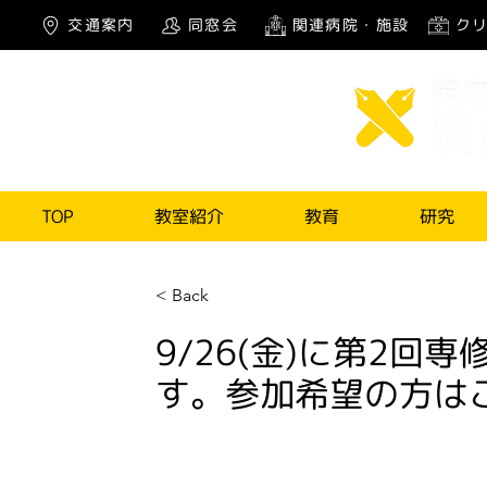
交通案内
同窓会
関連病院・施設
ク
TOP
教室紹介
教育
研究
< Back
9/26(金)に第2回
す。参加希望の方は