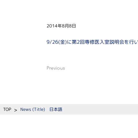
2014年8月8日
9/26(金)に第2回専修医入室説明会を
Previous
>
TOP
News (Title) 日本語
​教室紹介
教育
研究
患者の