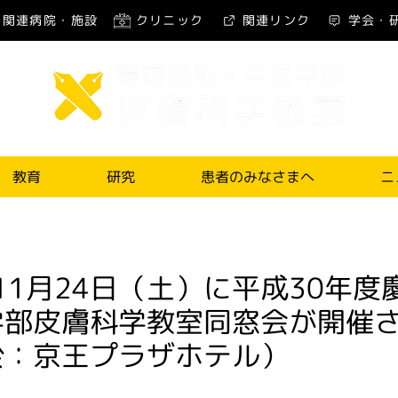
関連病院・施設
クリニック
関連リンク
学会・
教育
研究
患者のみなさまへ
ニ
年11月24日（土）に平成30年
学部皮膚科学教室同窓会が開催
於：京王プラザホテル）