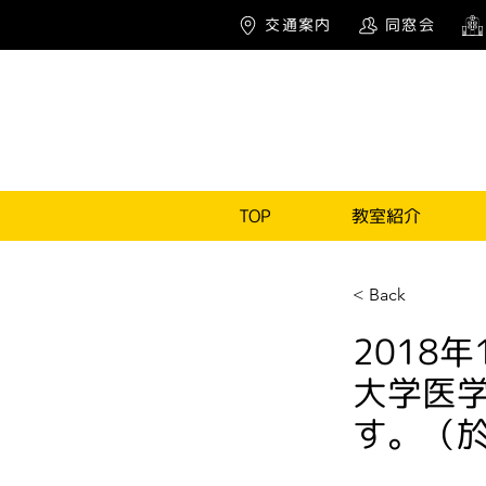
交通案内
同窓会
TOP
教室紹介
< Back
2018
大学医
す。（