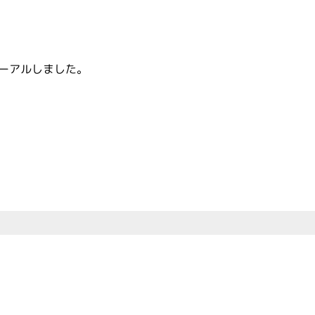
ーアルしました。
研究
患者のみなさまへ
ニュース
交通案内
研究テーマ
受診される方へ