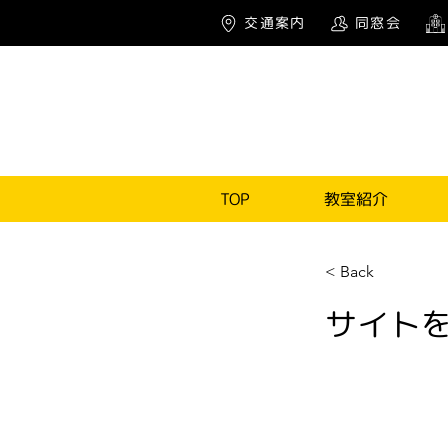
交通案内
同窓会
TOP
教室紹介
< Back
サイト