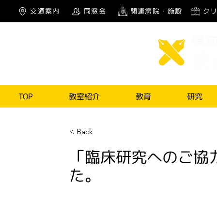
交通案内
同窓会
関連病院・施設
ク
TOP
教室紹介
教育
研究
< Back
「臨床研究へのご協
た。